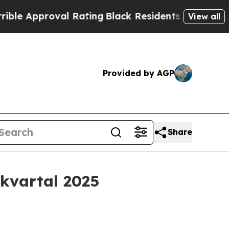
e Approval Rating
Black Residents Warned of Abus
View all
Provided by AGP
Share
 kvartal 2025