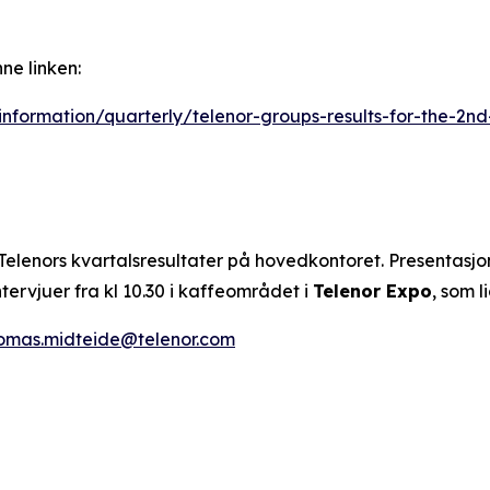
ne linken:
information/quarterly/telenor-groups-results-for-the-2n
 Telenors kvartalsresultater på hovedkontoret. Presentasjone
ntervjuer fra kl 10.30 i kaffeområdet i
Telenor Expo
, som 
omas.midteide@telenor.com