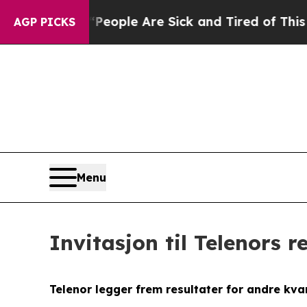
igan Win: “People Are Sick and Tired of This Poli
AGP PICKS
Menu
Invitasjon til Telenors 
Telenor legger frem resultater for andre kva