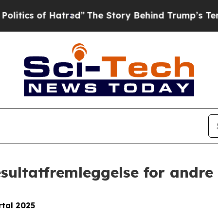
tics of Hatred”
The Story Behind Trump’s Terribl
resultatfremleggelse for andre
rtal 2025