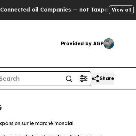
cted oil Companies — not Taxpayers — the Chance
View all
Provided by AGP
Share
G
expansion sur le marché mondial