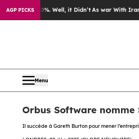
nd 40%. Well, it Didn’t
As war With Iran Drove 
AGP PICKS
Menu
Orbus Software nomme S
Il succède à Gareth Burton pour mener l’entrepr