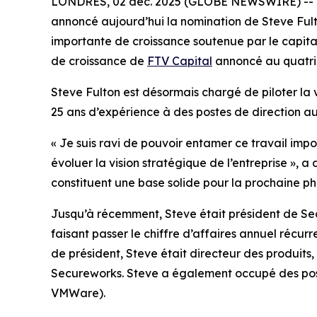
LONDRES, 02 déc. 2025 (GLOBE NEWSWIRE) -- Orbu
annoncé aujourd’hui la nomination de Steve Fult
importante de croissance soutenue par le capita
de croissance de
FTV Capital
annoncé au quatriè
Steve Fulton est désormais chargé de piloter la 
25 ans d’expérience à des postes de direction au 
« Je suis ravi de pouvoir entamer ce travail impor
évoluer la vision stratégique de l’entreprise »,
constituent une base solide pour la prochaine ph
Jusqu’à récemment, Steve était président de Secu
faisant passer le chiffre d’affaires annuel récur
de président, Steve était directeur des produits, où
Secureworks. Steve a également occupé des post
VMWare).