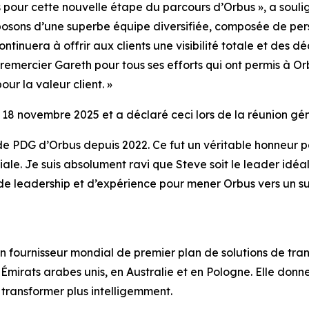
 pour cette nouvelle étape du parcours d’Orbus », a soulig
sposons d’une superbe équipe diversifiée, composée de pers
tinuera à offrir aux clients une visibilité totale et des dé
 remercier Gareth pour tous ses efforts qui ont permis à Or
ur la valeur client. »
 18 novembre 2025 et a déclaré ceci lors de la réunion géné
 de PDG d’Orbus depuis 2022. Ce fut un véritable honneur 
le. Je suis absolument ravi que Steve soit le leader idéa
, de leadership et d’expérience pour mener Orbus vers un 
n fournisseur mondial de premier plan de solutions de tra
irats arabes unis, en Australie et en Pologne. Elle donne 
e transformer plus intelligemment.